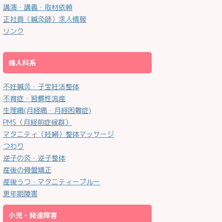
講演・講義・取材依頼
正社員（鍼灸師）求人情報
リンク
婦人科系
不妊鍼灸・子宝妊活整体
不育症・習慣性流産
生理痛(月経痛・月経困難症)
PMS（月経前症候群）
マタニティ（妊婦）整体マッサージ
つわり
逆子の灸・逆子整体
産後の骨盤矯正
産後うつ・マタニティーブルー
更年期障害
小児・発達障害