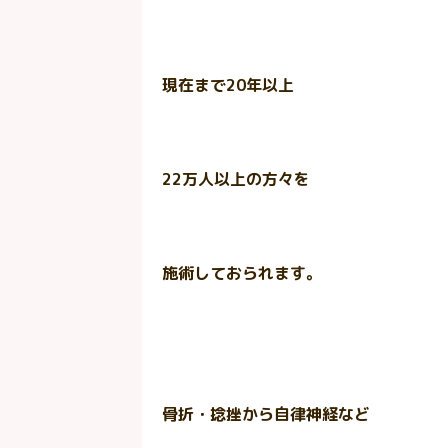
現在まで
20
年以上
22
万人以上の方々を
施術しておられます。
骨折・捻挫から自律神経など