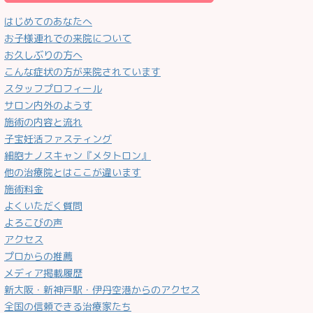
はじめてのあなたへ
お子様連れでの来院について
お久しぶりの方へ
こんな症状の方が来院されています
スタッフプロフィール
サロン内外のようす
施術の内容と流れ
子宝妊活ファスティング
細胞ナノスキャン『メタトロン』
他の治療院とはここが違います
施術料金
よくいただく質問
よろこびの声
アクセス
プロからの推薦
メディア掲載履歴
新大阪・新神戸駅・伊丹空港からのアクセス
全国の信頼できる治療家たち