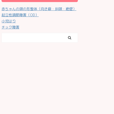
赤ちゃんの頭の形整体（向き癖・斜頭・絶壁）
起立性調節障害（OD）
小児はり
チック障害