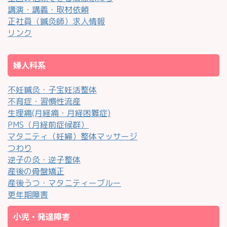
講演・講義・取材依頼
正社員（鍼灸師）求人情報
リンク
婦人科系
不妊鍼灸・子宝妊活整体
不育症・習慣性流産
生理痛(月経痛・月経困難症)
PMS（月経前症候群）
マタニティ（妊婦）整体マッサージ
つわり
逆子の灸・逆子整体
産後の骨盤矯正
産後うつ・マタニティーブルー
更年期障害
小児・発達障害